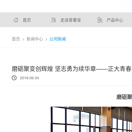
首页
走进青春宝
产品中心
首页
>
新闻中心
>
公司新闻
磨砺聚变创辉煌 坚志勇为续华章——正大青
2019.06.04
磨砺