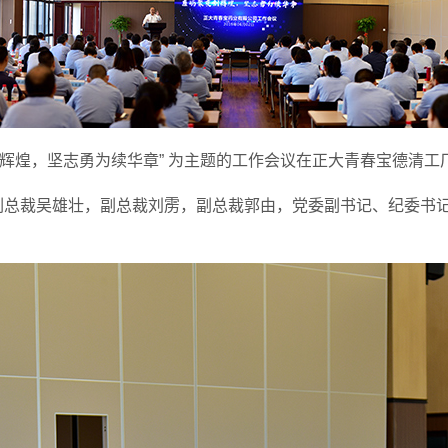
创辉煌，坚志勇为续华章”
为主题的工作会议在正大青春宝德清工
副总裁吴雄壮，副总裁刘雳，副总裁郭由，党委副书记、纪委书